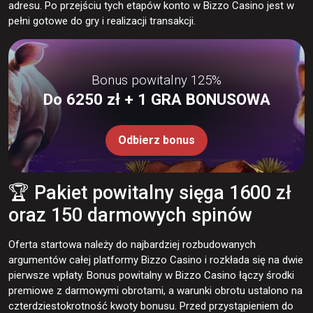
adresu. Po przejściu tych etapów konto w Bizzo Casino jest w
pełni gotowe do gry i realizacji transakcji.
Bonus powitalny 125%
Do 6250 zł + 1 GRA BONUSOWA
Odbierz bonus
🏆 Pakiet powitalny sięga 1600 zł
oraz 150 darmowych spinów
Oferta startowa należy do najbardziej rozbudowanych
argumentów całej platformy Bizzo Casino i rozkłada się na dwie
pierwsze wpłaty. Bonus powitalny w Bizzo Casino łączy środki
premiowe z darmowymi obrotami, a warunki obrotu ustalono na
czterdziestokrotność kwoty bonusu. Przed przystąpieniem do