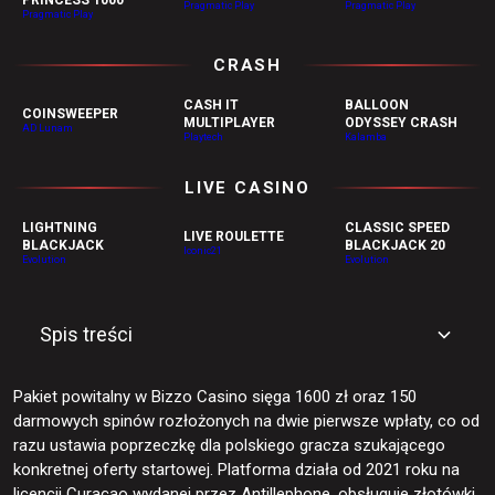
PRINCESS 1000
Pragmatic Play
Pragmatic Play
Pragmatic Play
CRASH
CASH IT
BALLOON
COINSWEEPER
MULTIPLAYER
ODYSSEY CRASH
AD Lunam
Playtech
Kalamba
LIVE CASINO
LIGHTNING
CLASSIC SPEED
LIVE ROULETTE
BLACKJACK
BLACKJACK 20
Iconic21
Evolution
Evolution
Spis treści
Spis treści
🎰 Bizzo Casino gromadzi kilka tysięcy gier w
Pakiet powitalny w Bizzo Casino sięga 1600 zł oraz 150
jednym katalogu
darmowych spinów rozłożonych na dwie pierwsze wpłaty, co od
🎮 Automaty i sloty od czołowych studiów
razu ustawia poprzeczkę dla polskiego gracza szukającego
🃏 Kasyno na żywo z prawdziwymi krupierami
konkretnej oferty startowej. Platforma działa od 2021 roku na
💰 Jackpoty i gry z zakupem bonusu
licencji Curaçao wydanej przez Antillephone, obsługuje złotówki