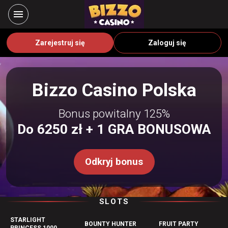
Zarejestruj się
Zaloguj się
Bizzo Casino Polska
Bonus powitalny 125%
Do 6250 zł + 1 GRA BONUSOWA
Odkryj bonus
SLOTS
STARLIGHT
BOUNTY HUNTER
FRUIT PARTY