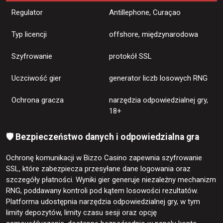
Regulator
Antillephone, Curaçao
Typ licencji
offshore, międzynarodowa
Szyfrowanie
protokół SSL
Uczciwość gier
generator liczb losowych RNG
Ochrona gracza
narzędzia odpowiedzialnej gry,
18+
🛡️ Bezpieczeństwo danych i odpowiedzialna gra
Ochronę komunikacji w Bizzo Casino zapewnia szyfrowanie
SSL, które zabezpiecza przesyłane dane logowania oraz
szczegóły płatności. Wyniki gier generuje niezależny mechanizm
RNG, poddawany kontroli pod kątem losowości rezultatów.
Platforma udostępnia narzędzia odpowiedzialnej gry, w tym
limity depozytów, limity czasu sesji oraz opcję