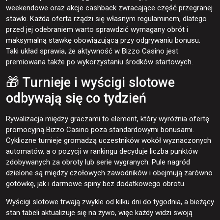
weekendowe oraz akcje cashback zwracające część przegranej
stawki. Każda oferta rządzi się własnym regulaminem, dlatego
przed jej odebraniem warto sprawdzić wymagany obrót i
maksymalną stawkę obowiązującą przy odgrywaniu bonusu.
Taki układ sprawia, że aktywność w Bizzo Casino jest
premiowana także po wykorzystaniu środków startowych.
🎁 Turnieje i wyścigi slotowe
odbywają się co tydzień
Rywalizacja między graczami to element, który wyróżnia ofertę
promocyjną Bizzo Casino poza standardowymi bonusami.
Cykliczne turnieje gromadzą uczestników wokół wyznaczonych
automatów, a o pozycji w rankingu decyduje liczba punktów
zdobywanych za obroty lub serie wygranych. Pule nagród
dzielone są między czołowych zawodników i obejmują zarówno
gotówkę, jak i darmowe spiny bez dodatkowego obrotu.
Wyścigi slotowe trwają zwykle od kilku dni do tygodnia, a bieżący
stan tabeli aktualizuje się na żywo, więc każdy widzi swoją