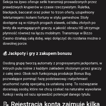
Sekcja na żywo oferuje setki transmisji prowadzonych przez
prawdziwych krupierów w czasie rzeczywistym. Ruletka,
blackjack, baccarat oraz poker to trzon oferty, uzupełniony
teleturniejami i kołami fortuny w stylu gameshow. Stoły
dostępne są w różnych progach stawek, od kilku złotych po
limity dla wymagających graczy, a jakość obrazu HD utrzymuje
płynność również na łączu mobilnym. Transmisje w Bizzo
Casino działają całą dobę, więc dołączyć do rozdania można o
dowolnej porze.
💰 Jackpoty i gry z zakupem bonusu
Osobną grupę tworzą automaty z progresywnymi jackpotami, w
których pula rośnie z każdym zakładem złożonym przez graczy
z całej sieci. Obok nich funkcjonują produkcje Bonus Buy,
pozwalające pominąć fazę podstawową i natychmiast
uruchomić rundę specjalną za ustaloną cenę. To rozwiązanie
doceniają osoby, które nie chcą czekać na naturalne wywołanie
funkcji i wolą od razu sprawdzić potencjał danego tytułu.
📝 Rejestracja konta zajmuje kilka