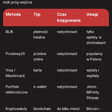
niski próg wejścia.
Metoda
Typ
Czas
Uwagi
księgowania
BLIK
płatność
natychmiast
tylko
lokalna
wpłaty, w
złotówkach
Przelewy24
przelew
natychmiast
popularny
online
w Polsce
Visa /
karta
natychmiast
wpłaty i
Mastercard
wypłaty
Portfele
e-wallet
natychmiast
Jeton,
elektroniczne
MiFinity,
Sticpay
Kryptowaluty
blockchain
do kilku minut
Bitcoin i