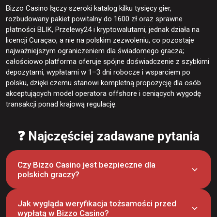
Bizzo Casino łączy szeroki katalog kilku tysięcy gier,
rozbudowany pakiet powitalny do 1600 zł oraz sprawne
płatności BLIK, Przelewy24 i kryptowalutami, jednak działa na
licencji Curaçao, a nie na polskim zezwoleniu, co pozostaje
najważniejszym ograniczeniem dla świadomego gracza;
całościowo platforma oferuje spójne doświadczenie z szybkimi
depozytami, wypłatami w 1–3 dni robocze i wsparciem po
polsku, dzięki czemu stanowi kompletną propozycję dla osób
akceptujących model operatora offshore i ceniących wygodę
transakcji ponad krajową regulację.
❓ Najczęściej zadawane pytania
Czy Bizzo Casino jest bezpieczne dla
polskich graczy?
Jak wygląda weryfikacja tożsamości przed
Platforma działa na licencji Curaçao wydanej przez 
wypłatą w Bizzo Casino?
Antillephone i stosuje szyfrowanie SSL do ochrony 